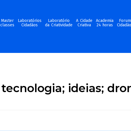
Master
Laboratórios
Laboratório
A Cidade
Academia
Foru
classes
Cidadãos
da Criatividade
Criativa
24 horas
Cidadã
tecnologia; ideias; dro