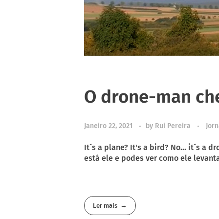
O drone-man cheg
Janeiro 22, 2021
by
Rui Pereira
Jorn
It´s a plane? It's a bird? No... it´s
está ele e podes ver como ele levant
Ler mais