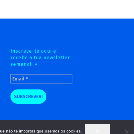
Inscreve-te aqui e
recebe a tua newsletter
semanal. »
 que não te importas que usemos os cookies.
Ok