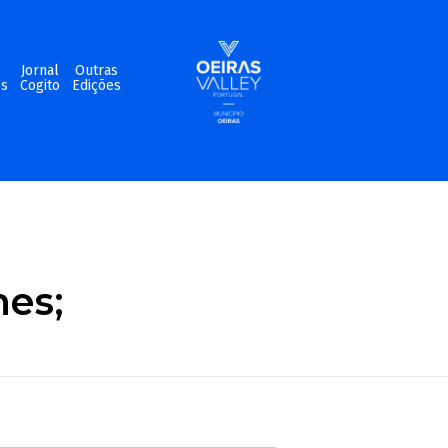
m
Jornal
Outras
os
Cogito
Edições
nes;