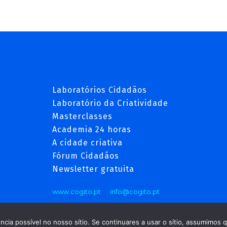
Laboratórios Cidadãos
Laboratório da Criatividade
Masterclasses
Academia 24 horas
A cidade criativa
Fórum Cidadãos
Newsletter gratuita
www.cogito.pt
info@cogito.pt
cia possível no nosso sítio. Se continuares a usar o sítio, assumimos