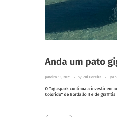
Anda um pato gi
Janeiro 13, 2021
by
Rui Pereira
Jorn
O Taguspark continua a investir em a
Colorido" de Bordallo II e de graffit