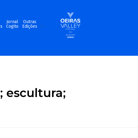
m
Jornal
Outras
os
Cogito
Edições
; escultura;