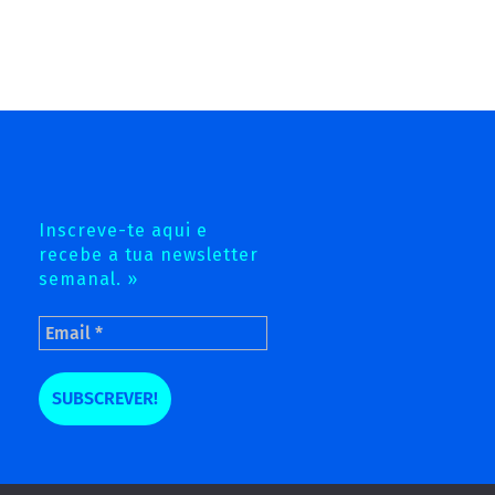
Inscreve-te aqui e
recebe a tua newsletter
semanal. »