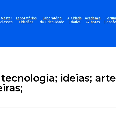
Master
Laboratórios
Laboratório
A Cidade
Academia
Foru
classes
Cidadãos
da Criatividade
Criativa
24 horas
Cidadã
tecnologia; ideias; arte
iras;