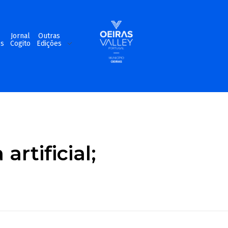
m
Jornal
Outras
os
Cogito
Edições
artificial;