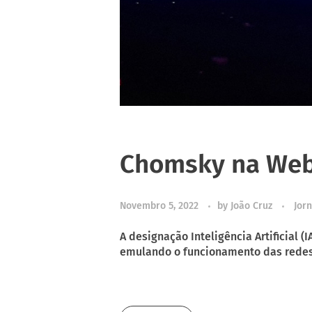
Chomsky na Web 
Novembro 5, 2022
by
João Cruz
Jorn
A designação Inteligência Artificial
emulando o funcionamento das redes n