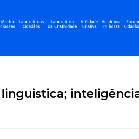
Master
Laboratórios
Laboratório
A Cidade
Academia
Foru
classes
Cidadãos
da Criatividade
Criativa
24 horas
Cidadã
inguistica; inteligência 