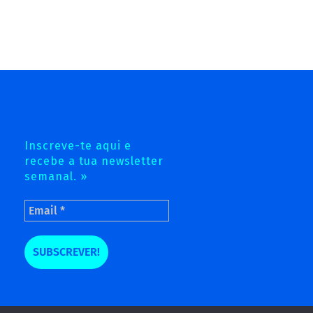
Inscreve-te aqui e
recebe a tua newsletter
semanal. »