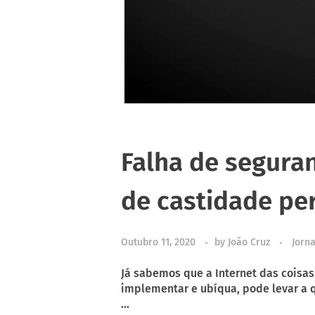
Falha de segura
de castidade p
Outubro 11, 2020
by
João Cruz
Jorna
Já sabemos que a Internet das coisas
implementar e ubíqua, pode levar a q
...