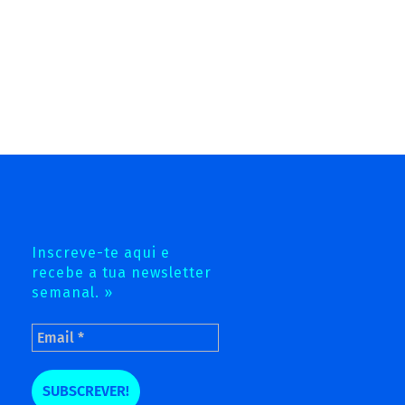
Inscreve-te aqui e
recebe a tua newsletter
semanal. »