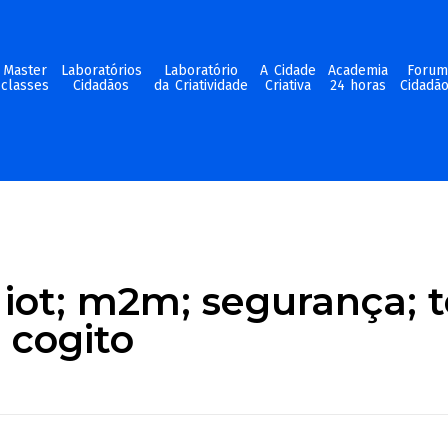
Master
Laboratórios
Laboratório
A Cidade
Academia
Foru
classes
Cidadãos
da Criatividade
Criativa
24 horas
Cidadã
 iot; m2m; segurança; t
; cogito