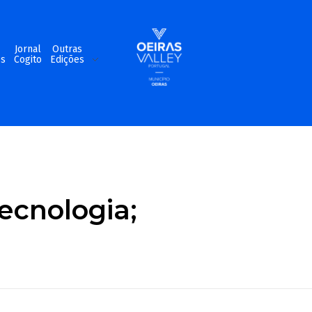
m
Jornal
Outras
os
Cogito
Edições
ecnologia;