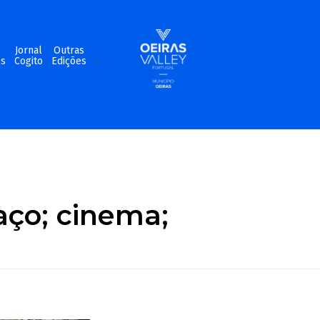
m
Jornal
Outras
os
Cogito
Edições
paço; cinema;