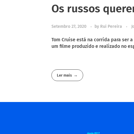
Os russos quere
Setembro 27, 2020
by
Rui Pereira
J
Tom Cruise está na corrida para ser a
um filme produzido e realizado no es
Ler mais