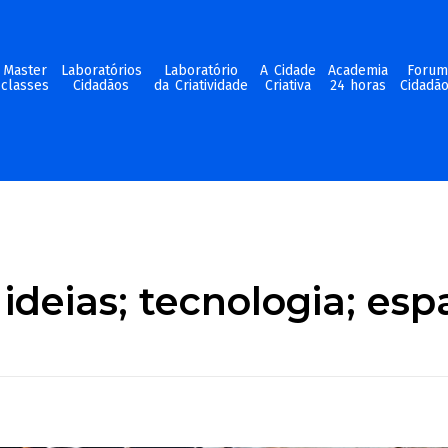
Master
Laboratórios
Laboratório
A Cidade
Academia
Foru
classes
Cidadãos
da Criatividade
Criativa
24 horas
Cidadã
ideias; tecnologia; es