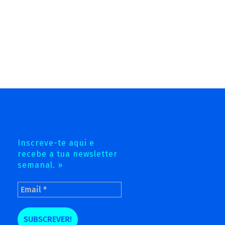
Inscreve-te aqui e
recebe a tua newsletter
semanal. »