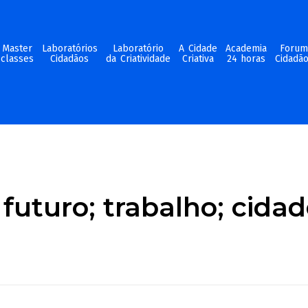
Master
Laboratórios
Laboratório
A Cidade
Academia
Foru
classes
Cidadãos
da Criatividade
Criativa
24 horas
Cidadã
futuro; trabalho; cida