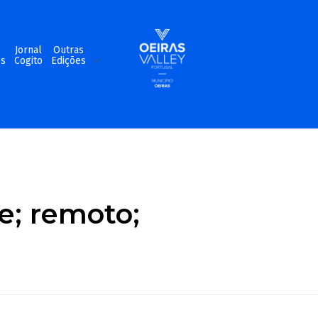
m
Jornal
Outras
os
Cogito
Edições
de; remoto;