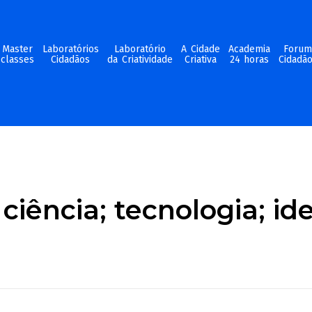
Master
Laboratórios
Laboratório
A Cidade
Academia
Foru
classes
Cidadãos
da Criatividade
Criativa
24 horas
Cidadã
ciência; tecnologia; ide