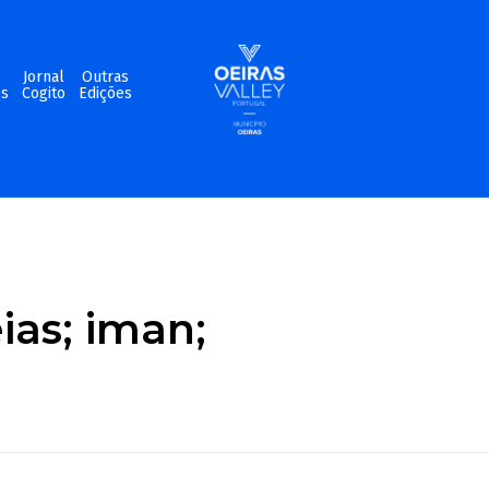
m
Jornal
Outras
os
Cogito
Edições
ias; iman;