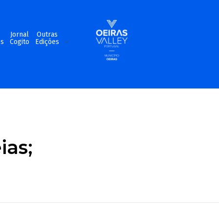
m
Jornal
Outras
os
Cogito
Edições
ias;