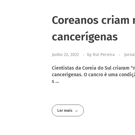
Coreanos criam 
cancerígenas
Junho 22, 2022
by
Rui Pereira
Jorna
Cientistas da Coreia do Sul criaram
cancerígenas. O cancro é uma condiç
s ...
Ler mais