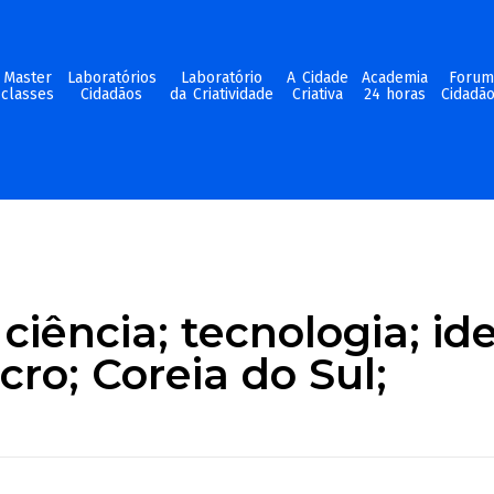
Master
Laboratórios
Laboratório
A Cidade
Academia
Foru
classes
Cidadãos
da Criatividade
Criativa
24 horas
Cidadã
ciência; tecnologia; ide
ro; Coreia do Sul;