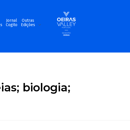
m
Jornal
Outras
os
Cogito
Edições
ias; biologia;