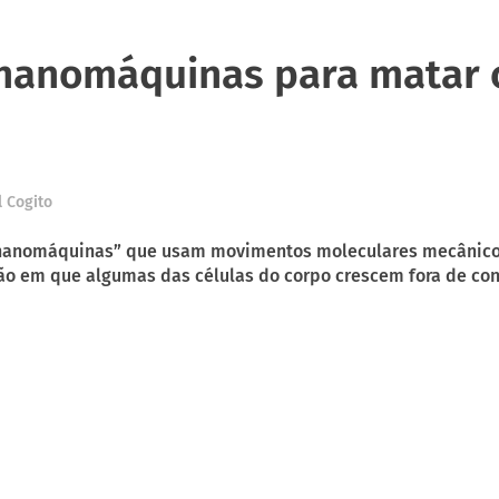
nanomáquinas para matar 
l Cogito
 “nanomáquinas” que usam movimentos moleculares mecânicos 
ão em que algumas das células do corpo crescem fora de cont