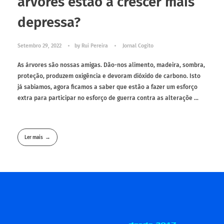
árvores estão a crescer mais
depressa?
Setembro 29, 2022
by
Rui Pereira
Jornal Cogito
As árvores são nossas amigas. Dão-nos alimento, madeira, sombra,
proteção, produzem oxigência e devoram dióxido de carbono. Isto
já sabiamos, agora ficamos a saber que estão a fazer um esforço
extra para participar no esforço de guerra contra as alteraçõe ...
Ler mais