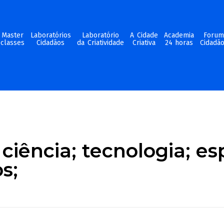
Master
Laboratórios
Laboratório
A Cidade
Academia
Foru
classes
Cidadãos
da Criatividade
Criativa
24 horas
Cidadã
ciência; tecnologia; es
s;