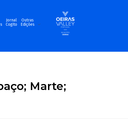
m
Jornal
Outras
os
Cogito
Edições
paço; Marte;