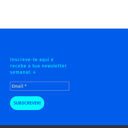
Inscreve-te aqui e
recebe a tua newsletter
semanal. »