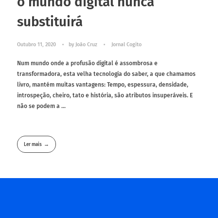
o mundo digital nunca
substituirá
Outubro 11, 2020
by
João Cruz
Jornal Cogito
Num mundo onde a profusão digital é assombrosa e
transformadora, esta velha tecnologia do saber, a que chamamos
livro, mantém muitas vantagens: Tempo, espessura, densidade,
introspeção, cheiro, tato e história, são atributos insuperáveis. E
não se podem a ...
Ler mais