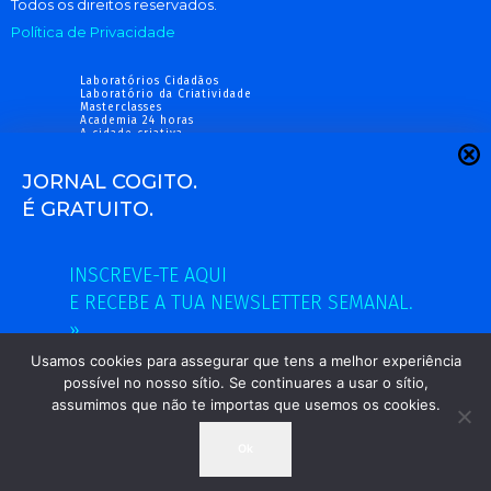
Todos os direitos reservados.
Política de Privacidade
Laboratórios Cidadãos
Laboratório da Criatividade
Masterclasses
Academia 24 horas
A cidade criativa
Fórum Cidadãos
Newsletter gratuita
JORNAL COGITO.
www.cogito.pt
info@cogito.pt
É GRATUITO.
Inscreve-te aqui e recebe a tua
INSCREVE-TE AQUI
newsletter semanal. »
E RECEBE A TUA NEWSLETTER SEMANAL.
»
Usamos cookies para assegurar que tens a melhor experiência
possível no nosso sítio. Se continuares a usar o sítio,
assumimos que não te importas que usemos os cookies.
Ok