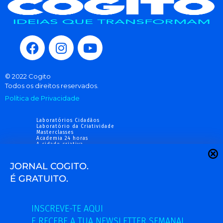
© 2022 Cogito
Todos os direitos reservados.
Política de Privacidade
Laboratórios Cidadãos
Laboratório da Criatividade
Masterclasses
Academia 24 horas
A cidade criativa
Fórum Cidadãos
Newsletter gratuita
JORNAL COGITO.
www.cogito.pt
info@cogito.pt
É GRATUITO.
Inscreve-te aqui e recebe a tua
INSCREVE-TE AQUI
newsletter semanal. »
E RECEBE A TUA NEWSLETTER SEMANAL.